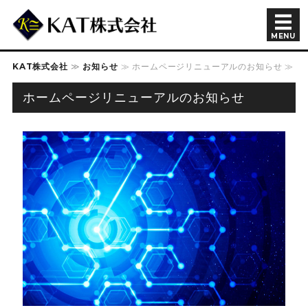
半導体製造装置関連 KAT株
MENU
KAT株式会社
≫
お知らせ
≫ ホームページリニューアルのお知らせ ≫
会社概要
ホームページリニューアルのお知らせ
商品紹介
余剰在庫
採用情報
お問い合わせ