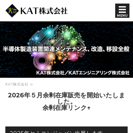
半導体製造装置関連 KAT株
MENU
会社概要
商品紹介
余剰在庫
採用情報
KAT株式会社 ≫
お問い合わせ
2026年５月余剰在庫販売を開始いたしま
した。
余剰在庫リンク↑