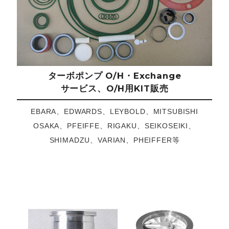
ターボポンプ O/H・Exchange
サービス、O/H用KIT販売
EBARA、EDWARDS、LEYBOLD、MITSUBISHI
OSAKA、PFEIFFE、RIGAKU、SEIKOSEIKI、
SHIMADZU、VARIAN、PHEIFFER等