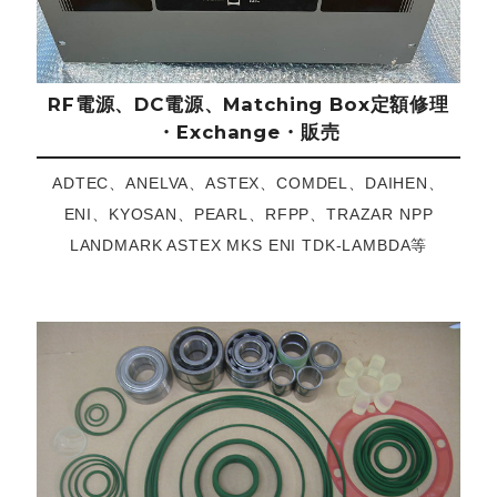
RF電源、DC電源、Matching Box定額修理
・Exchange・販売
ADTEC、ANELVA、ASTEX、COMDEL、DAIHEN、
ENI、KYOSAN、PEARL、RFPP、TRAZAR NPP
LANDMARK ASTEX MKS ENI TDK-LAMBDA等