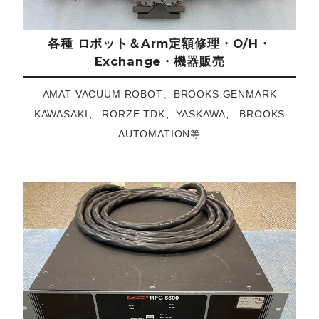
各種 ロボット＆Arm定額修理・O/H・
Exchange・機器販売
AMAT VACUUM ROBOT、BROOKS GENMARK
KAWASAKI、 RORZE TDK、YASKAWA、 BROOKS
AUTOMATION等