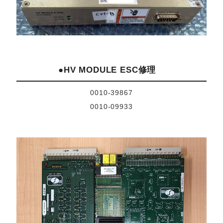
●
修理
HV MODULE ESC
0010-39867
0010-09933